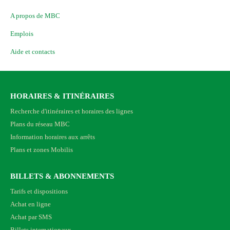
A propos de MBC
Emplois
Aide et contacts
HORAIRES & ITINÉRAIRES
Recherche d'itinéraires et horaires des lignes
Plans du réseau MBC
Information horaires aux arrêts
Plans et zones Mobilis
BILLETS & ABONNEMENTS
Tarifs et dispositions
Achat en ligne
Achat par SMS
Billets internationaux